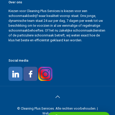
Over ons
Winkels
Kiezen voor Cleaning Plus Services is kiezen voor een
schoonmaakbedrijf waar kwaliteit voorop staat. Ons jonge,
Horeca
dynamische team staat 24 uur per dag, 7 dagen per week tot uw
beschikking om te voorzien in al uw eenmalige of regelmatige
Hotels en B&B
schoonmaakbehoeftes. Of het nu zakelijke schoonmaakdiensten
of de particuliere schoonmaak betreft, wij weten exact hoe de
klus het beste en efficiëntst geklaard kan worden.
Gemeenschappelijke delen
Social media
© Cleaning Plus Services. Alle rechten voorbehouden. |
Webdesign:
Chuck's