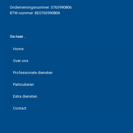
Ondernemingsnummer: 0763990806
BTW-nummer: BE0763990806
Ga naar…
Home
Over ons
Professionele diensten
Waarom Cleaning Plus Services?
Particulieren
Referenties
Kantoren
Extra diensten
Onderwijs en vzw’s
Eenmalige schoonmaak
Contact
Kinderdagverblijven
Regelmatige schoonmaak
Schoonmaak na renovatie
Praktijkruimtes
Grote opkuis
Events en showrooms