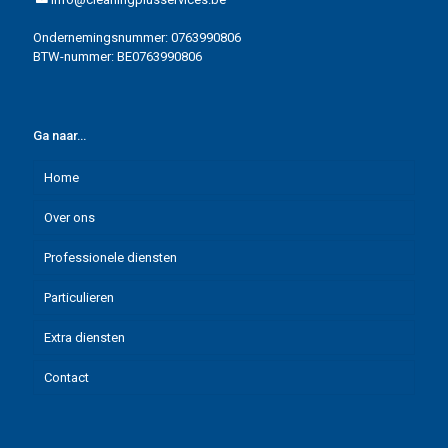
Ondernemingsnummer: 0763990806
BTW-nummer: BE0763990806
Ga naar…
Home
Over ons
Professionele diensten
Waarom Cleaning Plus Services?
Particulieren
Referenties
Kantoren
Extra diensten
Onderwijs en vzw’s
Eenmalige schoonmaak
Contact
Kinderdagverblijven
Regelmatige schoonmaak
Schoonmaak na renovatie
Praktijkruimtes
Grote opkuis