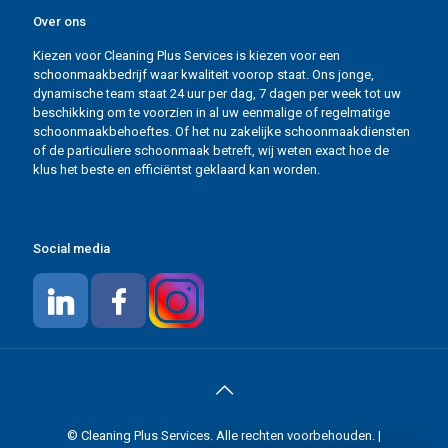
Events en showrooms
Over ons
Winkels
Kiezen voor Cleaning Plus Services is kiezen voor een
schoonmaakbedrijf waar kwaliteit voorop staat. Ons jonge,
Horeca
dynamische team staat 24 uur per dag, 7 dagen per week tot uw
beschikking om te voorzien in al uw eenmalige of regelmatige
Hotels en B&B
schoonmaakbehoeftes. Of het nu zakelijke schoonmaakdiensten
of de particuliere schoonmaak betreft, wij weten exact hoe de
klus het beste en efficiëntst geklaard kan worden.
Gemeenschappelijke delen
Social media
© Cleaning Plus Services. Alle rechten voorbehouden. |